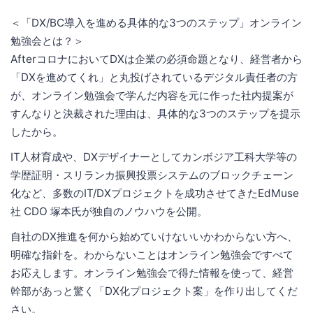
＜「DX/BC導入を進める具体的な3つのステップ」オンライン
勉強会とは？＞
AfterコロナにおいてDXは企業の必須命題となり、経営者から
「DXを進めてくれ」と丸投げされているデジタル責任者の方
が、オンライン勉強会で学んだ内容を元に作った社内提案が
すんなりと決裁された理由は、具体的な3つのステップを提示
したから。
IT人材育成や、DXデザイナーとしてカンボジア工科大学等の
学歴証明・スリランカ振興投票システムのブロックチェーン
化など、多数のIT/DXプロジェクトを成功させてきたEdMuse
社 CDO 塚本氏が独自のノウハウを公開。
自社のDX推進を何から始めていけないいかわからない方へ、
明確な指針を。わからないことはオンライン勉強会ですべて
お応えします。オンライン勉強会で得た情報を使って、経営
幹部があっと驚く「DX化プロジェクト案」を作り出してくだ
さい。