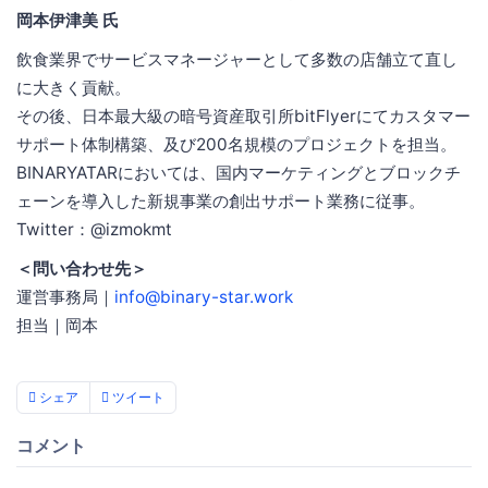
岡本伊津美 氏
飲食業界でサービスマネージャーとして多数の店舗立て直し
に大きく貢献。
その後、日本最大級の暗号資産取引所bitFlyerにてカスタマー
サポート体制構築、及び200名規模のプロジェクトを担当。
BINARYATARにおいては、国内マーケティングとブロックチ
ェーンを導入した新規事業の創出サポート業務に従事。
Twitter：@izmokmt
＜問い合わせ先＞
運営事務局｜
info@binary-star.work
担当｜岡本
シェア
ツイート
コメント