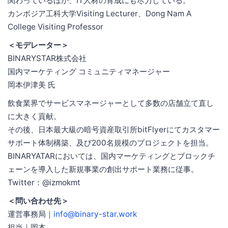
関わっているほか、IT人材の育成にも尽力している。
カンボジア工科大学Visiting Lecturer、Dong Nam A
College Visiting Professor
＜モデレーター＞
BINARYSTAR株式会社
国内マーケティング コミュニティマネージャー
岡本伊津美 氏
飲食業界でサービスマネージャーとして多数の店舗立て直し
に大きく貢献。
その後、日本最大級の暗号資産取引所bitFlyerにてカスタマー
サポート体制構築、及び200名規模のプロジェクトを担当。
BINARYATARにおいては、国内マーケティングとブロックチ
ェーンを導入した新規事業の創出サポート業務に従事。
Twitter：@izmokmt
＜問い合わせ先＞
運営事務局｜
info@binary-star.work
担当｜岡本