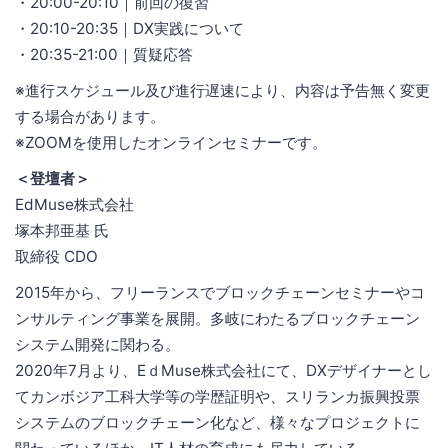
・20:00-20:10｜前回の復習
・20:10-20:35｜DX実践について
・20:35-21:00｜質疑応答
※進行スケジュール及び進行遅速により、内容は予告無く変更
する場合があります。
※ZOOMを使用したオンラインセミナーです。
＜登壇者＞
EdMuse株式会社
塚本邦亜基 氏
取締役 CDO
2015年から、フリーランスでブロックチェーンセミナーやコ
ンサルティング事業を展開。多岐にわたるブロックチェーン
システム開発に関わる。
2020年7月より、EｄMuse株式会社にて、DXデザイナーとし
てカンボジア工科大学等の学歴証明や、スリランカ振興投票
システムのブロックチェーン化など、様々なプロジェクトに